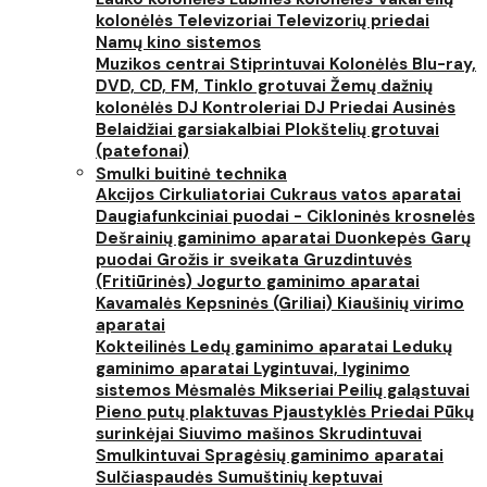
kolonėlės
Televizoriai
Televizorių priedai
Namų kino sistemos
Muzikos centrai
Stiprintuvai
Kolonėlės
Blu-ray,
DVD, CD, FM, Tinklo grotuvai
Žemų dažnių
kolonėlės
DJ Kontroleriai
DJ Priedai
Ausinės
Belaidžiai garsiakalbiai
Plokštelių grotuvai
(patefonai)
Smulki buitinė technika
Akcijos
Cirkuliatoriai
Cukraus vatos aparatai
Daugiafunkciniai puodai - Cikloninės krosnelės
Dešrainių gaminimo aparatai
Duonkepės
Garų
puodai
Grožis ir sveikata
Gruzdintuvės
(Fritiūrinės)
Jogurto gaminimo aparatai
Kavamalės
Kepsninės (Griliai)
Kiaušinių virimo
aparatai
Kokteilinės
Ledų gaminimo aparatai
Ledukų
gaminimo aparatai
Lygintuvai, lyginimo
sistemos
Mėsmalės
Mikseriai
Peilių galąstuvai
Pieno putų plaktuvas
Pjaustyklės
Priedai
Pūkų
surinkėjai
Siuvimo mašinos
Skrudintuvai
Smulkintuvai
Spragėsių gaminimo aparatai
Sulčiaspaudės
Sumuštinių keptuvai