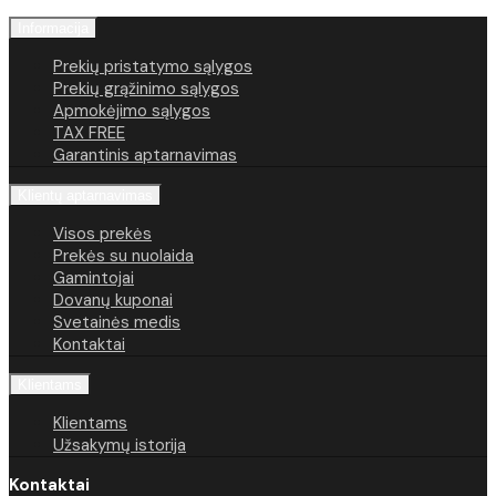
Informacija
Prekių pristatymo sąlygos
Prekių grąžinimo sąlygos
Apmokėjimo sąlygos
TAX FREE
Garantinis aptarnavimas
Klientų aptarnavimas
Visos prekės
Prekės su nuolaida
Gamintojai
Dovanų kuponai
Svetainės medis
Kontaktai
Klientams
Klientams
Užsakymų istorija
Kontaktai