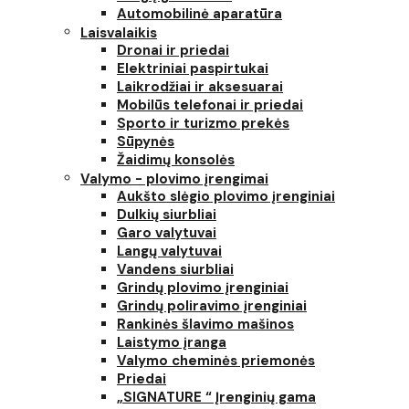
Automobilinė aparatūra
Laisvalaikis
Dronai ir priedai
Elektriniai paspirtukai
Laikrodžiai ir aksesuarai
Mobilūs telefonai ir priedai
Sporto ir turizmo prekės
Sūpynės
Žaidimų konsolės
Valymo - plovimo įrengimai
Aukšto slėgio plovimo įrenginiai
Dulkių siurbliai
Garo valytuvai
Langų valytuvai
Vandens siurbliai
Grindų plovimo įrenginiai
Grindų poliravimo įrenginiai
Rankinės šlavimo mašinos
Laistymo įranga
Valymo cheminės priemonės
Priedai
„SIGNATURE “ Įrenginių gama