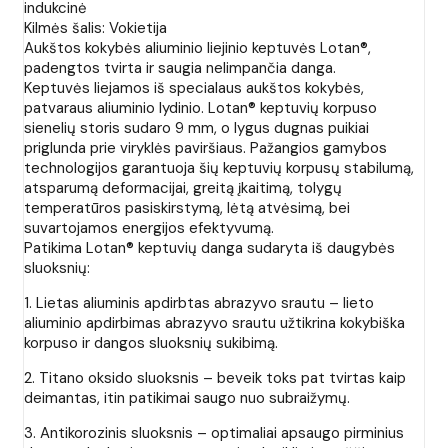
indukcinė
Kilmės šalis: Vokietija
Aukštos kokybės aliuminio liejinio keptuvės Lotan®,
padengtos tvirta ir saugia nelimpančia danga.
Keptuvės liejamos iš specialaus aukštos kokybės,
patvaraus aliuminio lydinio. Lotan® keptuvių korpuso
sienelių storis sudaro 9 mm, o lygus dugnas puikiai
priglunda prie viryklės paviršiaus. Pažangios gamybos
technologijos garantuoja šių keptuvių korpusų stabilumą,
atsparumą deformacijai, greitą įkaitimą, tolygų
temperatūros pasiskirstymą, lėtą atvėsimą, bei
suvartojamos energijos efektyvumą.
Patikima Lotan® keptuvių danga sudaryta iš daugybės
sluoksnių:
1. Lietas aliuminis apdirbtas abrazyvo srautu – lieto
aliuminio apdirbimas abrazyvo srautu užtikrina kokybiška
korpuso ir dangos sluoksnių sukibimą.
2. Titano oksido sluoksnis – beveik toks pat tvirtas kaip
deimantas, itin patikimai saugo nuo subraižymų.
3. Antikorozinis sluoksnis – optimaliai apsaugo pirminius