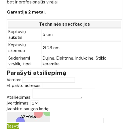
bet ir profesionalūs virėjai.
Garantija 2 metai.
Techninės specfkacijos
Keptuvių
5 cm
aukštis
Keptuvių
Ø 28 cm
skermuo
Suderinami
Dujinė, Elektrinė, Indukcinė, Stiklo
viryklių tipai
keramika
Parašyti atsiliepimą
Vardas:
El. pašto adresas:
Atsiliepimas:
Įvertinimas:
Įveskite saugos kodą:
Rašyti