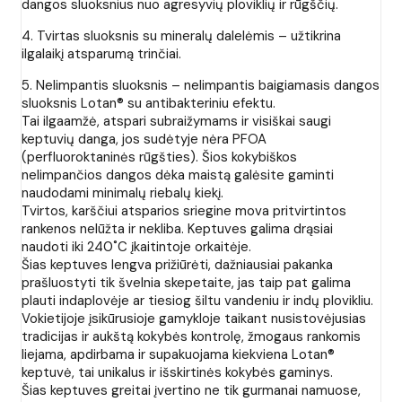
dangos sluoksnius nuo agresyvių ploviklių ir rūgščių.
4. Tvirtas sluoksnis su mineralų dalelėmis – užtikrina
ilgalaikį atsparumą trinčiai.
5. Nelimpantis sluoksnis – nelimpantis baigiamasis dangos
sluoksnis Lotan® su antibakteriniu efektu.
Tai ilgaamžė, atspari subraižymams ir visiškai saugi
keptuvių danga, jos sudėtyje nėra PFOA
(perfluoroktaninės rūgšties). Šios kokybiškos
nelimpančios dangos dėka maistą galėsite gaminti
naudodami minimalų riebalų kiekį.
Tvirtos, karščiui atsparios sriegine mova pritvirtintos
rankenos nelūžta ir nekliba. Keptuves galima drąsiai
naudoti iki 240˚C įkaitintoje orkaitėje.
Šias keptuves lengva prižiūrėti, dažniausiai pakanka
prašluostyti tik švelnia skepetaite, jas taip pat galima
plauti indaplovėje ar tiesiog šiltu vandeniu ir indų plovikliu.
Vokietijoje įsikūrusioje gamykloje taikant nusistovėjusias
tradicijas ir aukštą kokybės kontrolę, žmogaus rankomis
liejama, apdirbama ir supakuojama kiekviena Lotan®
keptuvė, tai unikalus ir išskirtinės kokybės gaminys.
Šias keptuves greitai įvertino ne tik gurmanai namuose,