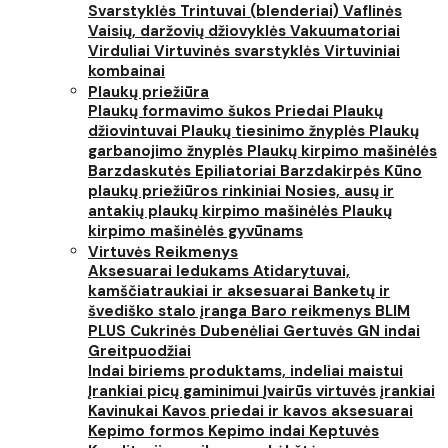
Svarstyklės
Trintuvai (blenderiai)
Vaflinės
Vaisių, daržovių džiovyklės
Vakuumatoriai
Virduliai
Virtuvinės svarstyklės
Virtuviniai
kombainai
Plaukų priežiūra
Plaukų formavimo šukos
Priedai
Plaukų
džiovintuvai
Plaukų tiesinimo žnyplės
Plaukų
garbanojimo žnyplės
Plaukų kirpimo mašinėlės
Barzdaskutės
Epiliatoriai
Barzdakirpės
Kūno
plaukų priežiūros rinkiniai
Nosies, ausų ir
antakių plaukų kirpimo mašinėlės
Plaukų
kirpimo mašinėlės gyvūnams
Virtuvės Reikmenys
Aksesuarai ledukams
Atidarytuvai,
kamščiatraukiai ir aksesuarai
Banketų ir
švediško stalo įranga
Baro reikmenys
BLIM
PLUS
Cukrinės
Dubenėliai
Gertuvės
GN indai
Greitpuodžiai
Indai biriems produktams, indeliai maistui
Įrankiai picų gaminimui
Įvairūs virtuvės įrankiai
Kavinukai
Kavos priedai ir kavos aksesuarai
Kepimo formos
Kepimo indai
Keptuvės