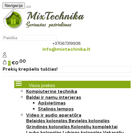
Navigacija
+37067319938
info@mixtechnika.lt
00
€0
0
Prekių krepšelis tuščias!
Visos prekės
Kompiuterinė technika
Baldai ir namų interjeras
Apšvietimas
Stalinės lempos
Video ir audio aparatūra
Belaidės kolonėlės
Bevielės kolonėlės
Grindinės kolonėlės
Kolonėlių komplektai
Lauko kolonėlės
Lubinės kolonėlės
Vakarėlių