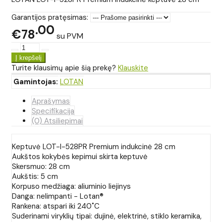
Garantijos pratęsimas:
00
€78
su PVM
Turite klausimų apie šią prekę?
Klauskite
Gamintojas:
LOTAN
Aprašymas
Specifikacija
(0) Atsiliepimai
Keptuvė LOT-I-528PR Premium indukcinė 28 cm
Aukštos kokybės kepimui skirta keptuvė
Skersmuo: 28 cm
Aukštis: 5 cm
Korpuso medžiaga: aliuminio liejinys
Danga: nelimpanti - Lotan®
Rankena: atspari iki 240˚C
Suderinami viryklių tipai: dujinė, elektrinė, stiklo keramika,