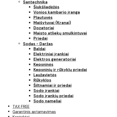
Santechnika
Šiukšliadėžės
Vonios kambario įranga
Plautuvės
Maišytuvai (Kranai)
Dozatoriai
Maisto atliekų smulkintuvai
Priedai
Sodas - Daržas
Baldai
Elektriniai įrankiai
Elektros generatoriai
Kepsninės
Kepsninių ir rūkyklų priedai
Laužavietės
Rūkyklos
Šiltnamiai ir priedai
Sodo įrankiai
Sodo įrankių priedai
Sodo nameliai
TAX FREE
Garantinis aptarnavimas
Kontaktai