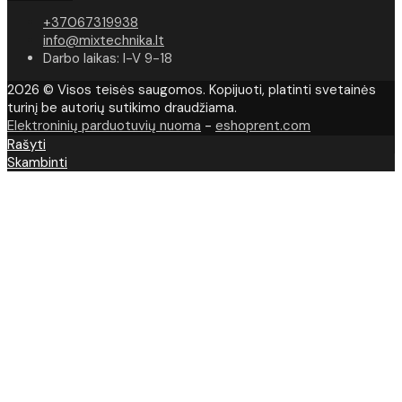
+37067319938
info@mixtechnika.lt
Darbo laikas: I-V 9-18
2026 © Visos teisės saugomos. Kopijuoti, platinti svetainės
turinį be autorių sutikimo draudžiama.
Elektroninių parduotuvių nuoma
-
eshoprent.com
Rašyti
Skambinti