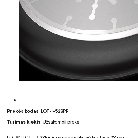
Prekės kodas:
LOT-I-528PR
Turimas kiekis:
Užsakomoji prekė
LOTAN LOT-I-528PR Premium indukcinė keptuvė 28 cm