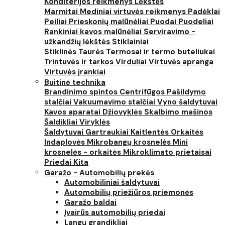
Konditerijos reikmenys
Lėkštės
Marmitai
Mediniai virtuvės reikmenys
Padėklai
Peiliai
Prieskonių malūnėliai
Puodai
Puodeliai
Rankiniai kavos malūnėliai
Serviravimo -
užkandžių lėkštės
Stiklainiai
Stiklinės
Taurės
Termosai ir termo buteliukai
Trintuvės ir tarkos
Virduliai
Virtuvės apranga
Virtuvės įrankiai
Buitinė technika
Brandinimo spintos
Centrifūgos
Pašildymo
stalčiai
Vakuumavimo stalčiai
Vyno šaldytuvai
Kavos aparatai
Džiovyklės
Skalbimo mašinos
Šaldikliai
Viryklės
Šaldytuvai
Gartraukiai
Kaitlentės
Orkaitės
Indaplovės
Mikrobangų krosnelės
Mini
krosnelės - orkaitės
Mikroklimato prietaisai
Priedai
Kita
Garažo - Automobilių prekės
Automobiliniai šaldytuvai
Automobilių priežiūros priemonės
Garažo baldai
Įvairūs automobilių priedai
Langų grandikliai