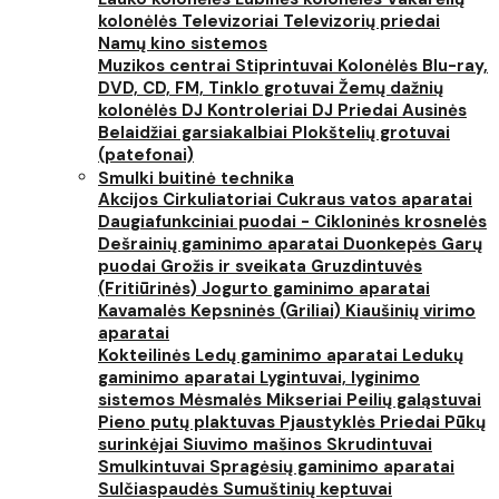
kolonėlės
Televizoriai
Televizorių priedai
Namų kino sistemos
Muzikos centrai
Stiprintuvai
Kolonėlės
Blu-ray,
DVD, CD, FM, Tinklo grotuvai
Žemų dažnių
kolonėlės
DJ Kontroleriai
DJ Priedai
Ausinės
Belaidžiai garsiakalbiai
Plokštelių grotuvai
(patefonai)
Smulki buitinė technika
Akcijos
Cirkuliatoriai
Cukraus vatos aparatai
Daugiafunkciniai puodai - Cikloninės krosnelės
Dešrainių gaminimo aparatai
Duonkepės
Garų
puodai
Grožis ir sveikata
Gruzdintuvės
(Fritiūrinės)
Jogurto gaminimo aparatai
Kavamalės
Kepsninės (Griliai)
Kiaušinių virimo
aparatai
Kokteilinės
Ledų gaminimo aparatai
Ledukų
gaminimo aparatai
Lygintuvai, lyginimo
sistemos
Mėsmalės
Mikseriai
Peilių galąstuvai
Pieno putų plaktuvas
Pjaustyklės
Priedai
Pūkų
surinkėjai
Siuvimo mašinos
Skrudintuvai
Smulkintuvai
Spragėsių gaminimo aparatai
Sulčiaspaudės
Sumuštinių keptuvai