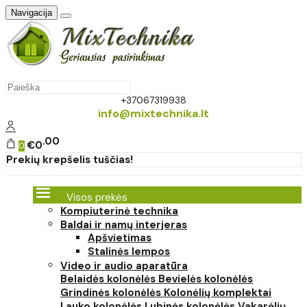
Navigacija
+37067319938
info@mixtechnika.lt
00
€0
0
Prekių krepšelis tuščias!
Visos prekės
Kompiuterinė technika
Baldai ir namų interjeras
Apšvietimas
Stalinės lempos
Video ir audio aparatūra
Belaidės kolonėlės
Bevielės kolonėlės
Grindinės kolonėlės
Kolonėlių komplektai
Lauko kolonėlės
Lubinės kolonėlės
Vakarėlių