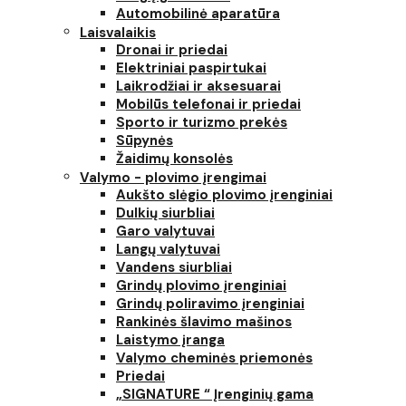
Automobilinė aparatūra
Laisvalaikis
Dronai ir priedai
Elektriniai paspirtukai
Laikrodžiai ir aksesuarai
Mobilūs telefonai ir priedai
Sporto ir turizmo prekės
Sūpynės
Žaidimų konsolės
Valymo - plovimo įrengimai
Aukšto slėgio plovimo įrenginiai
Dulkių siurbliai
Garo valytuvai
Langų valytuvai
Vandens siurbliai
Grindų plovimo įrenginiai
Grindų poliravimo įrenginiai
Rankinės šlavimo mašinos
Laistymo įranga
Valymo cheminės priemonės
Priedai
„SIGNATURE “ Įrenginių gama