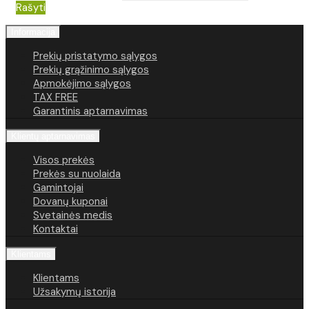
Rašyti
Informacija
Prekių pristatymo sąlygos
Prekių grąžinimo sąlygos
Apmokėjimo sąlygos
TAX FREE
Garantinis aptarnavimas
Klientų aptarnavimas
Visos prekės
Prekės su nuolaida
Gamintojai
Dovanų kuponai
Svetainės medis
Kontaktai
Klientams
Klientams
Užsakymų istorija