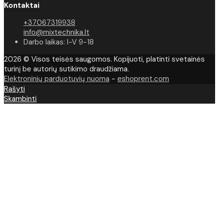
Kontaktai
+37067319938
info@mixtechnika.lt
Darbo laikas: I-V 9-18
2026 © Visos teisės saugomos. Kopijuoti, platinti svetainės
turinį be autorių sutikimo draudžiama.
Elektroninių parduotuvių nuoma
-
eshoprent.com
Rašyti
Skambinti