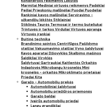
Konditerijos reikmenys
Lėkštės
Marmitai
Mediniai virtuvės reikmenys
Padėklai
Peiliai
Prieskonių malūnėliai
Puodai
Puodeliai
Rankiniai kavos malūnėliai
Serviravimo -
užkandžių lėkštės
Stiklainiai
Stiklinės
Taurės
Termosai ir termo buteliukai
Trintuvės ir tarkos
Virduliai
Virtuvės apranga
Virtuvės įrankiai
Buitinė technika
Brandinimo spintos
Centrifūgos
Pašildymo
stalčiai
Vakuumavimo stalčiai
Vyno šaldytuvai
Kavos aparatai
Džiovyklės
Skalbimo mašinos
Šaldikliai
Viryklės
Šaldytuvai
Gartraukiai
Kaitlentės
Orkaitės
Indaplovės
Mikrobangų krosnelės
Mini
krosnelės - orkaitės
Mikroklimato prietaisai
Priedai
Kita
Garažo - Automobilių prekės
Automobiliniai šaldytuvai
Automobilių priežiūros priemonės
Garažo baldai
Įvairūs automobilių priedai
Langų grandikliai