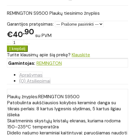
REMINGTON S9500 Plaukų tiesinimo žnyplės
Garantijos pratęsimas:
90
€40
su PVM
Turite klausimų apie šią prekę?
Klauskite
Gamintojas:
REMINGTON
Aprašymas
(0) Atsiliepimai
Plaukų žnyplės:REMINGTON S9500
Patobulinta aukščiausios kokybės keraminė danga su
tikrais perlais: 8 kartus lygesnis slydimas, 5 kartus ilgiau
išlieka
Skaitmeninis skystųjų kristalų ekranas, kuriama rodoma
150–235ºC temperatūra
Didelio našumo keraminiai kaitintuvai: paruošiamas naudoti