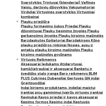
Svarstyklės
Trintuvai (blenderiai)
Vaflinės
Vaisių, daržovių džiovyklės
Vakuumatoriai
Virduliai
Virtuvinės svarstyklės
Virtuviniai
kombainai
Plaukų priežiūra
Plaukų formavimo šukos
Priedai
Plaukų
džiovintuvai
Plaukų tiesinimo žnyplės
Plaukų
garbanojimo žnyplės
Plaukų kirpimo mašinėlės
Barzdaskutės
Epiliatoriai
Barzdakirpės
Kūno
plaukų priežiūros rinkiniai
Nosies, ausų ir
antakių plaukų kirpimo mašinėlės
Plaukų
kirpimo mašinėlės gyvūnams
Virtuvės Reikmenys
Aksesuarai ledukams
Atidarytuvai,
kamščiatraukiai ir aksesuarai
Banketų ir
švediško stalo įranga
Baro reikmenys
BLIM
PLUS
Cukrinės
Dubenėliai
Gertuvės
GN indai
Greitpuodžiai
Indai biriems produktams, indeliai maistui
Įrankiai picų gaminimui
Įvairūs virtuvės įrankiai
Kavinukai
Kavos priedai ir kavos aksesuarai
Kepimo formos
Kepimo indai
Keptuvės