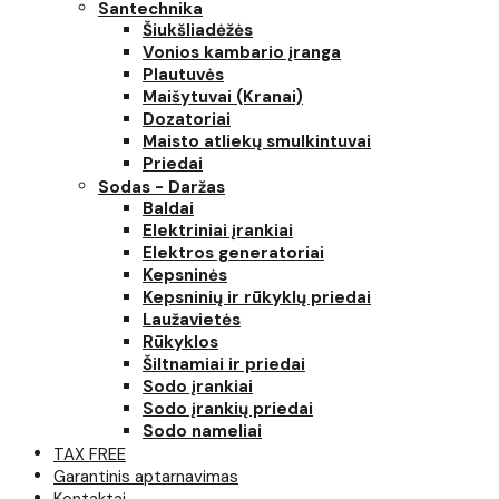
Santechnika
Šiukšliadėžės
Vonios kambario įranga
Plautuvės
Maišytuvai (Kranai)
Dozatoriai
Maisto atliekų smulkintuvai
Priedai
Sodas - Daržas
Baldai
Elektriniai įrankiai
Elektros generatoriai
Kepsninės
Kepsninių ir rūkyklų priedai
Laužavietės
Rūkyklos
Šiltnamiai ir priedai
Sodo įrankiai
Sodo įrankių priedai
Sodo nameliai
TAX FREE
Garantinis aptarnavimas
Kontaktai