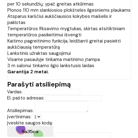
per 10 sekundžių; ypač greitas atkūrimas
Plonos 110 mm slankiosios plokštelės ilgesniems plaukams
Atsparus karščiui aukščiausios kokybės maišelis ir
paklotas
Temperatūros fiksavimo mygtukas, skirtas atsitiktiniam
temperatūros pasikeitimui išvengti
Kaitimo pagreitinimo funkcija, leidžianti greitai pasiekti
aukščiausią temperatūrą
Lankstinis užraktas saugojimui
Visame pasaulyje tinkama maitinimo įtampa
3 m salonui tinkamo ilgio lankstusis laidas
Garantija 2 metai.
Parašyti atsiliepimą
Vardas:
El. pašto adresas:
Atsiliepimas:
Įvertinimas:
Įveskite saugos kodą: