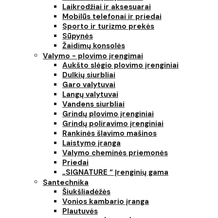
Laikrodžiai ir aksesuarai
Mobilūs telefonai ir priedai
Sporto ir turizmo prekės
Sūpynės
Žaidimų konsolės
Valymo - plovimo įrengimai
Aukšto slėgio plovimo įrenginiai
Dulkių siurbliai
Garo valytuvai
Langų valytuvai
Vandens siurbliai
Grindų plovimo įrenginiai
Grindų poliravimo įrenginiai
Rankinės šlavimo mašinos
Laistymo įranga
Valymo cheminės priemonės
Priedai
„SIGNATURE “ Įrenginių gama
Santechnika
Šiukšliadėžės
Vonios kambario įranga
Plautuvės