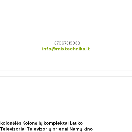
+37067319938
info@mixtechnika.lt
 kolonėlės
Kolonėlių komplektai
Lauko
Televizoriai
Televizorių priedai
Namų kino