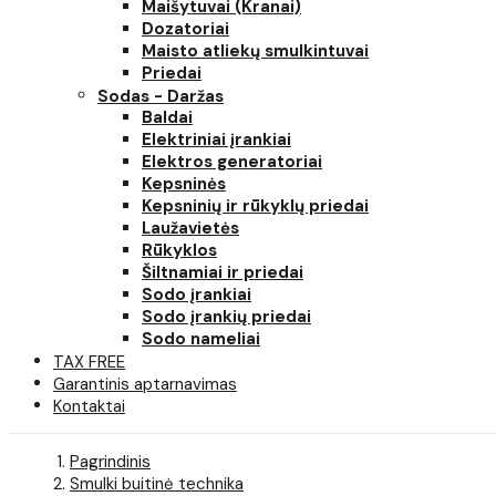
Maišytuvai (Kranai)
Dozatoriai
Maisto atliekų smulkintuvai
Priedai
Sodas - Daržas
Baldai
Elektriniai įrankiai
Elektros generatoriai
Kepsninės
Kepsninių ir rūkyklų priedai
Laužavietės
Rūkyklos
Šiltnamiai ir priedai
Sodo įrankiai
Sodo įrankių priedai
Sodo nameliai
TAX FREE
Garantinis aptarnavimas
Kontaktai
Pagrindinis
Smulki buitinė technika