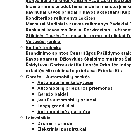
įranga
Baro reikmenys
BLIM PLUS
Cukrinės
Dube
Indai biriems produktams, indeliai maistui
Įrank
Kavinukai
Kavos priedai ir kavos aksesuarai
Kep
Konditerijos reikmenys
Lėkštės
Marmitai
Mediniai virtuvės reikmenys
Padėklai
Rankiniai kavos malūnėliai
Serviravimo - užkand
Stiklinės
Taurės
Termosai ir termo buteliukai
Tr
Virtuvės įrankiai
Buitinė technika
Brandinimo spintos
Centrifūgos
Pašildymo stal
Kavos aparatai
Džiovyklės
Skalbimo mašinos
Šal
Šaldytuvai
Gartraukiai
Kaitlentės
Orkaitės
Inda
orkaitės
Mikroklimato prietaisai
Priedai
Kita
Garažo - Automobilių prekės
Automobiliniai šaldytuvai
Automobilių priežiūros priemonės
Garažo baldai
Įvairūs automobilių priedai
Langų grandikliai
Automobilinė aparatūra
Laisvalaikis
Dronai ir priedai
Elektriniai paspirtukai