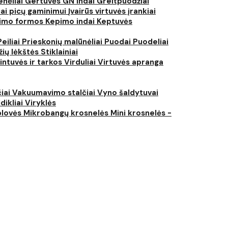
nėliai
Gertuvės
GN indai
Greitpuodžiai
iai picų gaminimui
Įvairūs virtuvės įrankiai
imo formos
Kepimo indai
Keptuvės
Peiliai
Prieskonių malūnėliai
Puodai
Puodeliai
žių lėkštės
Stiklainiai
intuvės ir tarkos
Virduliai
Virtuvės apranga
čiai
Vakuumavimo stalčiai
Vyno šaldytuvai
dikliai
Viryklės
plovės
Mikrobangų krosnelės
Mini krosnelės -