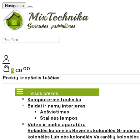
Navigacija
00
€0
0
Prekių krepšelis tuščias!
Visos prekės
Kompiuterinė technika
Baldai ir namų interjeras
Apšvietimas
Stalinės lempos
Video ir audio aparatūra
Belaidės kolonėlės
Bevielės kolonėlės
Grindinės
kolonėlės
Lubinės kolonėlės
Vakarėlių kolonėlės