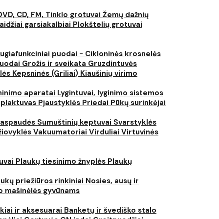
DVD, CD, FM, Tinklo grotuvai
Žemų dažnių
aidžiai garsiakalbiai
Plokštelių grotuvai
ugiafunkciniai puodai - Cikloninės krosnelės
puodai
Grožis ir sveikata
Gruzdintuvės
lės
Kepsninės (Griliai)
Kiaušinių virimo
inimo aparatai
Lygintuvai, lyginimo sistemos
 plaktuvas
Pjaustyklės
Priedai
Pūkų surinkėjai
iaspaudės
Sumuštinių keptuvai
Svarstyklės
džiovyklės
Vakuumatoriai
Virduliai
Virtuvinės
tuvai
Plaukų tiesinimo žnyplės
Plaukų
ukų priežiūros rinkiniai
Nosies, ausų ir
o mašinėlės gyvūnams
kiai ir aksesuarai
Banketų ir švediško stalo