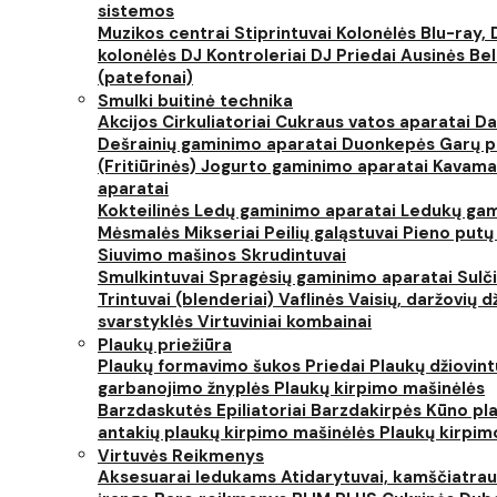
sistemos
Muzikos centrai
Stiprintuvai
Kolonėlės
Blu-ray, 
kolonėlės
DJ Kontroleriai
DJ Priedai
Ausinės
Bel
(patefonai)
Smulki buitinė technika
Akcijos
Cirkuliatoriai
Cukraus vatos aparatai
Da
Dešrainių gaminimo aparatai
Duonkepės
Garų 
(Fritiūrinės)
Jogurto gaminimo aparatai
Kavama
aparatai
Kokteilinės
Ledų gaminimo aparatai
Ledukų gam
Mėsmalės
Mikseriai
Peilių galąstuvai
Pieno putų
Siuvimo mašinos
Skrudintuvai
Smulkintuvai
Spragėsių gaminimo aparatai
Sulč
Trintuvai (blenderiai)
Vaflinės
Vaisių, daržovių 
svarstyklės
Virtuviniai kombainai
Plaukų priežiūra
Plaukų formavimo šukos
Priedai
Plaukų džiovin
garbanojimo žnyplės
Plaukų kirpimo mašinėlės
Barzdaskutės
Epiliatoriai
Barzdakirpės
Kūno pla
antakių plaukų kirpimo mašinėlės
Plaukų kirpim
Virtuvės Reikmenys
Aksesuarai ledukams
Atidarytuvai, kamščiatrau