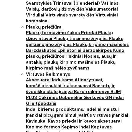
Svarstyklės
Trintuvai (blenderiai)
Vaflinės
Vaisių, daržovių džiovyklės
Vakuumatoriai
Virduliai
Virtuvinės svarstyklės
Virtuviniai
kombainai
Plaukų priežiūra
Plaukų formavimo šukos
Priedai
Plaukų
džiovintuvai
Plaukų tiesinimo žnyplės
Plaukų
garbanojimo žnyplės
Plaukų kirpimo mašinėlės
Barzdaskutės
Epiliatoriai
Barzdakirpės
Kūno
plaukų priežiūros rinkiniai
Nosies, ausų ir
antakių plaukų kirpimo mašinėlės
Plaukų
kirpimo mašinėlės gyvūnams
Virtuvės Reikmenys
Aksesuarai ledukams
Atidarytuvai,
kamščiatraukiai ir aksesuarai
Banketų ir
švediško stalo įranga
Baro reikmenys
BLIM
PLUS
Cukrinės
Dubenėliai
Gertuvės
GN indai
Greitpuodžiai
Indai biriems produktams, indeliai maistui
Įrankiai picų gaminimui
Įvairūs virtuvės įrankiai
Kavinukai
Kavos priedai ir kavos aksesuarai
Kepimo formos
Kepimo indai
Keptuvės