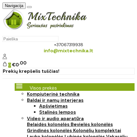
Navigacija
+37067319938
info@mixtechnika.lt
00
€0
0
Prekių krepšelis tuščias!
Visos prekės
Kompiuterinė technika
Baldai ir namų interjeras
Apšvietimas
Stalinės lempos
Video ir audio aparatūra
Belaidės kolonėlės
Bevielės kolonėlės
Grindinės kolonėlės
Kolonėlių komplektai
Lauko kolonėlės
Lubinės kolonėlės
Vakarėlių