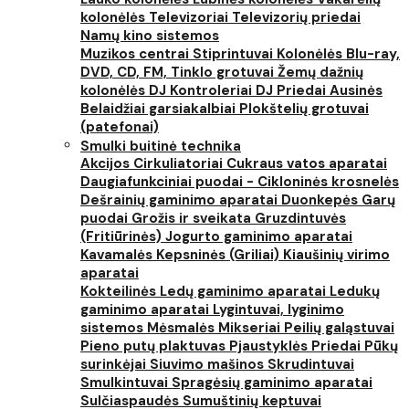
kolonėlės
Televizoriai
Televizorių priedai
Namų kino sistemos
Muzikos centrai
Stiprintuvai
Kolonėlės
Blu-ray,
DVD, CD, FM, Tinklo grotuvai
Žemų dažnių
kolonėlės
DJ Kontroleriai
DJ Priedai
Ausinės
Belaidžiai garsiakalbiai
Plokštelių grotuvai
(patefonai)
Smulki buitinė technika
Akcijos
Cirkuliatoriai
Cukraus vatos aparatai
Daugiafunkciniai puodai - Cikloninės krosnelės
Dešrainių gaminimo aparatai
Duonkepės
Garų
puodai
Grožis ir sveikata
Gruzdintuvės
(Fritiūrinės)
Jogurto gaminimo aparatai
Kavamalės
Kepsninės (Griliai)
Kiaušinių virimo
aparatai
Kokteilinės
Ledų gaminimo aparatai
Ledukų
gaminimo aparatai
Lygintuvai, lyginimo
sistemos
Mėsmalės
Mikseriai
Peilių galąstuvai
Pieno putų plaktuvas
Pjaustyklės
Priedai
Pūkų
surinkėjai
Siuvimo mašinos
Skrudintuvai
Smulkintuvai
Spragėsių gaminimo aparatai
Sulčiaspaudės
Sumuštinių keptuvai