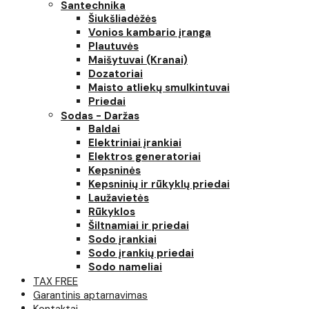
Santechnika
Šiukšliadėžės
Vonios kambario įranga
Plautuvės
Maišytuvai (Kranai)
Dozatoriai
Maisto atliekų smulkintuvai
Priedai
Sodas - Daržas
Baldai
Elektriniai įrankiai
Elektros generatoriai
Kepsninės
Kepsninių ir rūkyklų priedai
Laužavietės
Rūkyklos
Šiltnamiai ir priedai
Sodo įrankiai
Sodo įrankių priedai
Sodo nameliai
TAX FREE
Garantinis aptarnavimas
Kontaktai