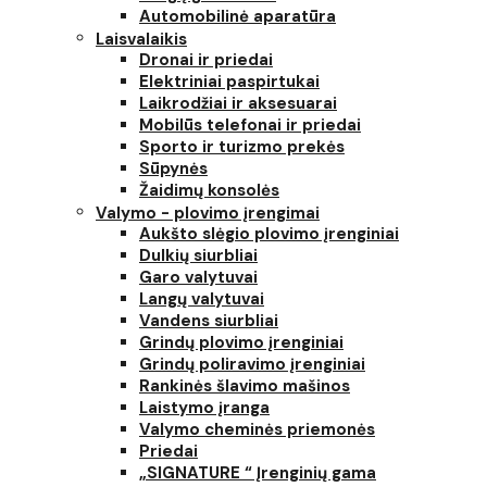
Automobilinė aparatūra
Laisvalaikis
Dronai ir priedai
Elektriniai paspirtukai
Laikrodžiai ir aksesuarai
Mobilūs telefonai ir priedai
Sporto ir turizmo prekės
Sūpynės
Žaidimų konsolės
Valymo - plovimo įrengimai
Aukšto slėgio plovimo įrenginiai
Dulkių siurbliai
Garo valytuvai
Langų valytuvai
Vandens siurbliai
Grindų plovimo įrenginiai
Grindų poliravimo įrenginiai
Rankinės šlavimo mašinos
Laistymo įranga
Valymo cheminės priemonės
Priedai
„SIGNATURE “ Įrenginių gama