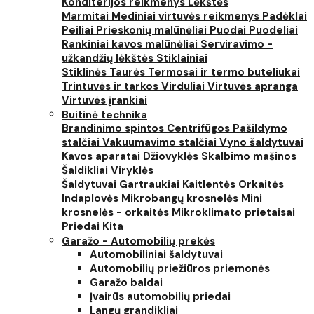
Konditerijos reikmenys
Lėkštės
Marmitai
Mediniai virtuvės reikmenys
Padėklai
Peiliai
Prieskonių malūnėliai
Puodai
Puodeliai
Rankiniai kavos malūnėliai
Serviravimo -
užkandžių lėkštės
Stiklainiai
Stiklinės
Taurės
Termosai ir termo buteliukai
Trintuvės ir tarkos
Virduliai
Virtuvės apranga
Virtuvės įrankiai
Buitinė technika
Brandinimo spintos
Centrifūgos
Pašildymo
stalčiai
Vakuumavimo stalčiai
Vyno šaldytuvai
Kavos aparatai
Džiovyklės
Skalbimo mašinos
Šaldikliai
Viryklės
Šaldytuvai
Gartraukiai
Kaitlentės
Orkaitės
Indaplovės
Mikrobangų krosnelės
Mini
krosnelės - orkaitės
Mikroklimato prietaisai
Priedai
Kita
Garažo - Automobilių prekės
Automobiliniai šaldytuvai
Automobilių priežiūros priemonės
Garažo baldai
Įvairūs automobilių priedai
Langų grandikliai