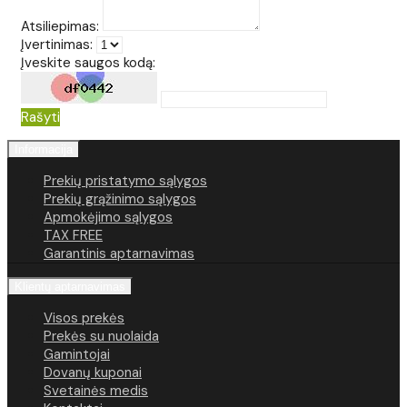
Atsiliepimas:
Įvertinimas:
Įveskite saugos kodą:
Rašyti
Informacija
Prekių pristatymo sąlygos
Prekių grąžinimo sąlygos
Apmokėjimo sąlygos
TAX FREE
Garantinis aptarnavimas
Klientų aptarnavimas
Visos prekės
Prekės su nuolaida
Gamintojai
Dovanų kuponai
Svetainės medis