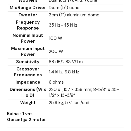
Woofers
Dual 16cm (6-1/2”) cone
MidRange Driver
13cm (5") cone
Tweeter
3cm (1”) aluminium dome
Frequency
35 Hz–45 kHz
Response
Nominal Input
100 W
Power
Maximum Input
200 W
Power
Sensitivity
88 dB/2.83 V/1 m
Crossover
1.4 kHz, 3.8 kHz
Frequencies
Impedance
6 ohms
Dimensions (W x
220 x 1,157 x 339 mm; 8-5/8” x 45-
H x D)
1/2” x 13-3/8”
Weight
25.9 kg; 57.1 lbs./unit
Kaina : 1 vnt.
Garantija 2 metai.