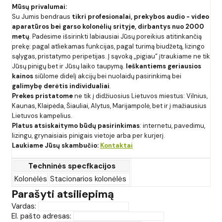
Mūsų privalumai:
Su Jumis bendraus
tikri profesionalai, prekybos audio - video
aparatūros bei garso kolonėlių srityje, dirbantys nuo 2000
metų
. Padėsime išsirinkti labiausiai Jūsų poreikius atitinkančią
prekę: pagal atliekamas funkcijas, pagal turimą biudžetą, lizingo
sąlygas, pristatymo peripetijas. Į sąvoką „pigiau“ įtraukiame ne tik
Jūsų pinigų bet ir Jūsų laiko taupymą.
Ieškantiems geriausios
kainos
siūlome didelį akcijų bei nuolaidų pasirinkimą bei
galimybę derėtis individualiai
.
Prekes pristatome
ne tik į didžiuosius Lietuvos miestus: Vilnius,
Kaunas, Klaipėda, Šiauliai, Alytus, Marijampolė, bet ir į mažiausius
Lietuvos kampelius.
Platus atsiskaitymo būdų pasirinkimas
: internetu, pavedimu,
lizingu, grynaisiais pinigais vietoje arba per kurjerį.
Laukiame Jūsų skambučio:
Kontaktai
Techninės specfkacijos
Kolonėlės
Stacionarios kolonėlės
Parašyti atsiliepimą
Vardas:
El. pašto adresas: