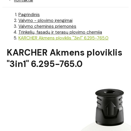
Pagrindinis
Valymo - plovimo įrengimai
Valymo cheminės priemonės
Trinkelių, fasadų ir terasų plovimo chemija
KARCHER Akmens ploviklis "3in1" 6.295-765.0
KARCHER Akmens ploviklis
"3in1" 6.295-765.0