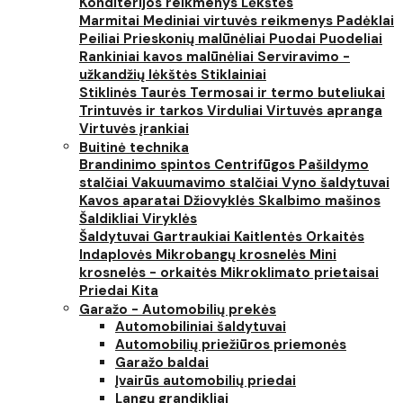
Konditerijos reikmenys
Lėkštės
Marmitai
Mediniai virtuvės reikmenys
Padėklai
Peiliai
Prieskonių malūnėliai
Puodai
Puodeliai
Rankiniai kavos malūnėliai
Serviravimo -
užkandžių lėkštės
Stiklainiai
Stiklinės
Taurės
Termosai ir termo buteliukai
Trintuvės ir tarkos
Virduliai
Virtuvės apranga
Virtuvės įrankiai
Buitinė technika
Brandinimo spintos
Centrifūgos
Pašildymo
stalčiai
Vakuumavimo stalčiai
Vyno šaldytuvai
Kavos aparatai
Džiovyklės
Skalbimo mašinos
Šaldikliai
Viryklės
Šaldytuvai
Gartraukiai
Kaitlentės
Orkaitės
Indaplovės
Mikrobangų krosnelės
Mini
krosnelės - orkaitės
Mikroklimato prietaisai
Priedai
Kita
Garažo - Automobilių prekės
Automobiliniai šaldytuvai
Automobilių priežiūros priemonės
Garažo baldai
Įvairūs automobilių priedai
Langų grandikliai