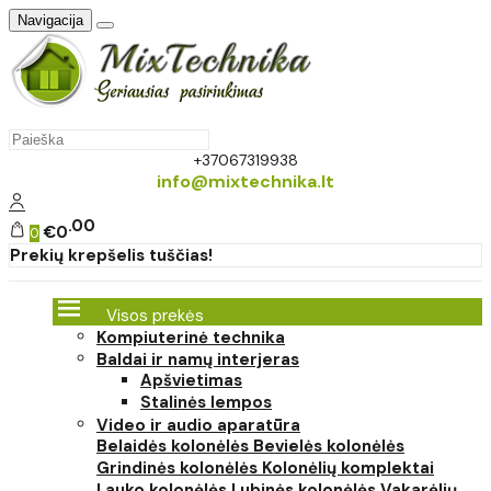
Navigacija
+37067319938
info@mixtechnika.lt
00
€0
0
Prekių krepšelis tuščias!
Visos prekės
Kompiuterinė technika
Baldai ir namų interjeras
Apšvietimas
Stalinės lempos
Video ir audio aparatūra
Belaidės kolonėlės
Bevielės kolonėlės
Grindinės kolonėlės
Kolonėlių komplektai
Lauko kolonėlės
Lubinės kolonėlės
Vakarėlių