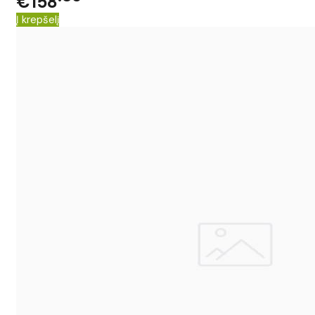
€158
Į krepšelį