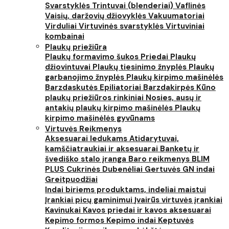
Svarstyklės
Trintuvai (blenderiai)
Vaflinės
Vaisių, daržovių džiovyklės
Vakuumatoriai
Virduliai
Virtuvinės svarstyklės
Virtuviniai
kombainai
Plaukų priežiūra
Plaukų formavimo šukos
Priedai
Plaukų
džiovintuvai
Plaukų tiesinimo žnyplės
Plaukų
garbanojimo žnyplės
Plaukų kirpimo mašinėlės
Barzdaskutės
Epiliatoriai
Barzdakirpės
Kūno
plaukų priežiūros rinkiniai
Nosies, ausų ir
antakių plaukų kirpimo mašinėlės
Plaukų
kirpimo mašinėlės gyvūnams
Virtuvės Reikmenys
Aksesuarai ledukams
Atidarytuvai,
kamščiatraukiai ir aksesuarai
Banketų ir
švediško stalo įranga
Baro reikmenys
BLIM
PLUS
Cukrinės
Dubenėliai
Gertuvės
GN indai
Greitpuodžiai
Indai biriems produktams, indeliai maistui
Įrankiai picų gaminimui
Įvairūs virtuvės įrankiai
Kavinukai
Kavos priedai ir kavos aksesuarai
Kepimo formos
Kepimo indai
Keptuvės