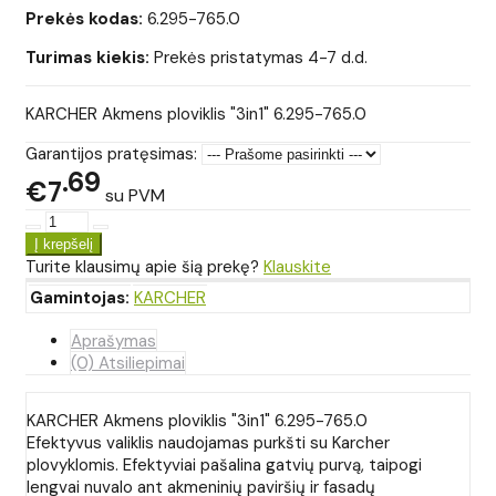
Prekės kodas:
6.295-765.0
Turimas kiekis:
Prekės pristatymas 4-7 d.d.
KARCHER Akmens ploviklis "3in1" 6.295-765.0
Garantijos pratęsimas:
69
€7
su PVM
Turite klausimų apie šią prekę?
Klauskite
Gamintojas:
KARCHER
Aprašymas
(0) Atsiliepimai
KARCHER Akmens ploviklis "3in1" 6.295-765.0
Efektyvus valiklis naudojamas purkšti su Karcher
plovyklomis. Efektyviai pašalina gatvių purvą, taipogi
lengvai nuvalo ant akmeninių paviršių ir fasadų