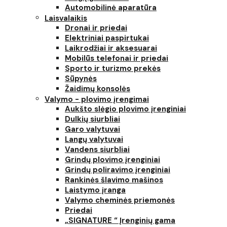
Automobilinė aparatūra
Laisvalaikis
Dronai ir priedai
Elektriniai paspirtukai
Laikrodžiai ir aksesuarai
Mobilūs telefonai ir priedai
Sporto ir turizmo prekės
Sūpynės
Žaidimų konsolės
Valymo - plovimo įrengimai
Aukšto slėgio plovimo įrenginiai
Dulkių siurbliai
Garo valytuvai
Langų valytuvai
Vandens siurbliai
Grindų plovimo įrenginiai
Grindų poliravimo įrenginiai
Rankinės šlavimo mašinos
Laistymo įranga
Valymo cheminės priemonės
Priedai
„SIGNATURE “ Įrenginių gama