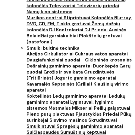
kolonėlės
Televizoriai
Televizorių priedai
Namų kino sistemos
Muzikos centrai
Stiprintuvai
Kolonėlės
Blu-ray,
DVD, CD, FM, Tinklo grotuvai
Žemų dažnių
kolonėlės
DJ Kontroleriai
DJ Priedai
Ausinės
Belaidžiai garsiakalbiai
Plokštelių grotuvai
(patefonai)
Smulki buitinė technika
Akcijos
Cirkuliatoriai
Cukraus vatos aparatai
Daugiafunkciniai puodai - Cikloninės krosnelės
Dešrainių gaminimo aparatai
Duonkepės
Garų
puodai
Grožis ir sveikata
Gruzdintuvės
(Fritiūrinės)
Jogurto gaminimo aparatai
Kavamalės
Kepsninės (Griliai)
Kiaušinių virimo
aparatai
Kokteilinės
Ledų gaminimo aparatai
Ledukų
gaminimo aparatai
Lygintuvai, lyginimo
sistemos
Mėsmalės
Mikseriai
Peilių galąstuvai
Pieno putų plaktuvas
Pjaustyklės
Priedai
Pūkų
surinkėjai
Siuvimo mašinos
Skrudintuvai
Smulkintuvai
Spragėsių gaminimo aparatai
Sulčiaspaudės
Sumuštinių keptuvai