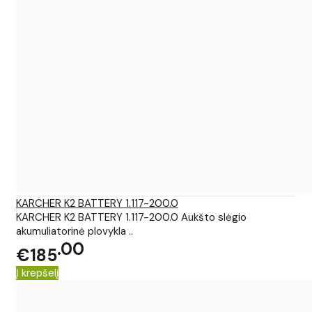
KARCHER K2 BATTERY 1.117-200.0
KARCHER K2 BATTERY 1.117-200.0 Aukšto slėgio
akumuliatorinė plovykla ..
00
€185
Į krepšelį