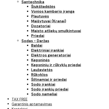
Santechnika
Šiukšliadėžės
Vonios kambario įranga
Plautuvės
Maišytuvai (Kranai)
Dozatoriai
Maisto atliekų smulkintuvai
Priedai
Sodas - Daržas
Baldai
Elektriniai įrankiai
Elektros generatoriai
Kepsninės
Kepsninių ir rūkyklų priedai
Laužavietės
Rūkyklos
Šiltnamiai ir priedai
Sodo įrankiai
Sodo įrankių priedai
Sodo nameliai
TAX FREE
Garantinis aptarnavimas
Kontaktai