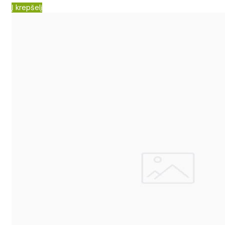
Į krepšelį