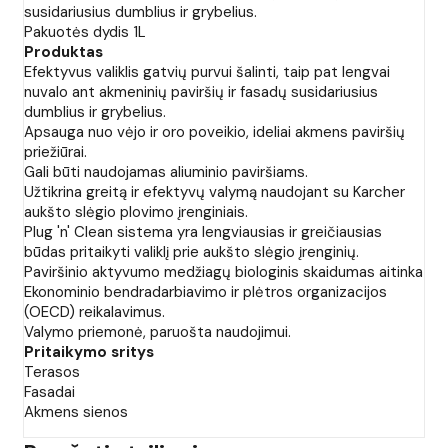
susidariusius dumblius ir grybelius.
Pakuotės dydis 1L
Produktas
Efektyvus valiklis gatvių purvui šalinti, taip pat lengvai
nuvalo ant akmeninių paviršių ir fasadų susidariusius
dumblius ir grybelius.
Apsauga nuo vėjo ir oro poveikio, ideliai akmens paviršių
priežiūrai.
Gali būti naudojamas aliuminio paviršiams.
Užtikrina greitą ir efektyvų valymą naudojant su Karcher
aukšto slėgio plovimo įrenginiais.
Plug 'n' Clean sistema yra lengviausias ir greičiausias
būdas pritaikyti valiklį prie aukšto slėgio įrenginių.
Paviršinio aktyvumo medžiagų biologinis skaidumas aitinka
Ekonominio bendradarbiavimo ir plėtros organizacijos
(OECD) reikalavimus.
Valymo priemonė, paruošta naudojimui.
Pritaikymo sritys
Terasos
Fasadai
Akmens sienos