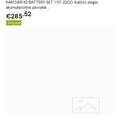
KARCHER K2 BATTERY SET 1.117-220.0 Aukšto slėgio
akumuliatorinė plovykla ..
52
€285
Į krepšelį