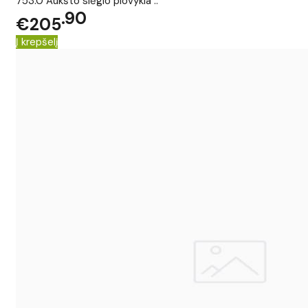
753.0 Aukšto slėgio plovykla ..
90
€205
Į krepšelį