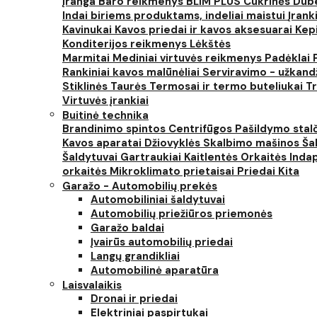
įranga
Baro reikmenys
BLIM PLUS
Cukrinės
Dube
Indai biriems produktams, indeliai maistui
Įrank
Kavinukai
Kavos priedai ir kavos aksesuarai
Kep
Konditerijos reikmenys
Lėkštės
Marmitai
Mediniai virtuvės reikmenys
Padėklai
Rankiniai kavos malūnėliai
Serviravimo - užkand
Stiklinės
Taurės
Termosai ir termo buteliukai
Tr
Virtuvės įrankiai
Buitinė technika
Brandinimo spintos
Centrifūgos
Pašildymo stal
Kavos aparatai
Džiovyklės
Skalbimo mašinos
Šal
Šaldytuvai
Gartraukiai
Kaitlentės
Orkaitės
Inda
orkaitės
Mikroklimato prietaisai
Priedai
Kita
Garažo - Automobilių prekės
Automobiliniai šaldytuvai
Automobilių priežiūros priemonės
Garažo baldai
Įvairūs automobilių priedai
Langų grandikliai
Automobilinė aparatūra
Laisvalaikis
Dronai ir priedai
Elektriniai paspirtukai