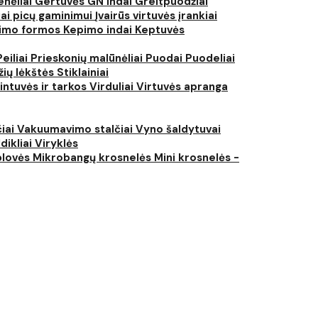
nėliai
Gertuvės
GN indai
Greitpuodžiai
iai picų gaminimui
Įvairūs virtuvės įrankiai
imo formos
Kepimo indai
Keptuvės
Peiliai
Prieskonių malūnėliai
Puodai
Puodeliai
žių lėkštės
Stiklainiai
intuvės ir tarkos
Virduliai
Virtuvės apranga
čiai
Vakuumavimo stalčiai
Vyno šaldytuvai
dikliai
Viryklės
plovės
Mikrobangų krosnelės
Mini krosnelės -