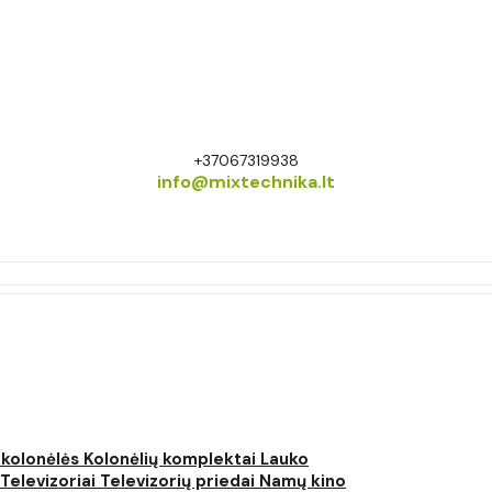
+37067319938
info@mixtechnika.lt
 kolonėlės
Kolonėlių komplektai
Lauko
Televizoriai
Televizorių priedai
Namų kino