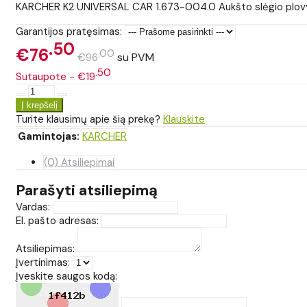
KARCHER K2 UNIVERSAL CAR 1.673-004.0 Aukšto slėgio plov
Garantijos pratęsimas:
50
€76
00
su PVM
€96
50
Sutaupote - €19
Turite klausimų apie šią prekę?
Klauskite
Gamintojas:
KARCHER
(0) Atsiliepimai
Parašyti atsiliepimą
Vardas:
El. pašto adresas:
Atsiliepimas:
Įvertinimas:
Įveskite saugos kodą: