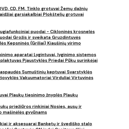
DVD, CD, FM, Tinklo grotuvai
Žemų dažnių
aidžiai garsiakalbiai
Plokštelių grotuvai
ugiafunkciniai puodai - Cikloninės krosnelės
puodai
Grožis ir sveikata
Gruzdintuvės
lės
Kepsninės (Griliai)
Kiaušinių virimo
inimo aparatai
Lygintuvai, lyginimo sistemos
 plaktuvas
Pjaustyklės
Priedai
Pūkų surinkėjai
iaspaudės
Sumuštinių keptuvai
Svarstyklės
džiovyklės
Vakuumatoriai
Virduliai
Virtuvinės
tuvai
Plaukų tiesinimo žnyplės
Plaukų
ukų priežiūros rinkiniai
Nosies, ausų ir
o mašinėlės gyvūnams
kiai ir aksesuarai
Banketų ir švediško stalo