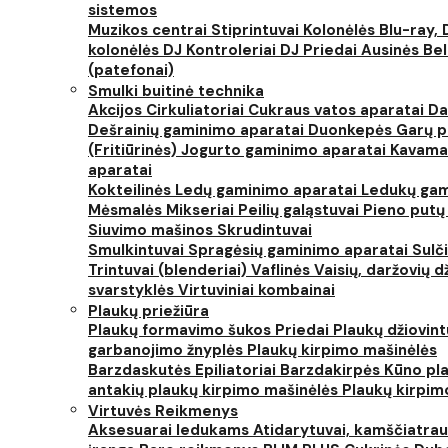
sistemos
Muzikos centrai
Stiprintuvai
Kolonėlės
Blu-ray, 
kolonėlės
DJ Kontroleriai
DJ Priedai
Ausinės
Bel
(patefonai)
Smulki buitinė technika
Akcijos
Cirkuliatoriai
Cukraus vatos aparatai
Da
Dešrainių gaminimo aparatai
Duonkepės
Garų 
(Fritiūrinės)
Jogurto gaminimo aparatai
Kavama
aparatai
Kokteilinės
Ledų gaminimo aparatai
Ledukų gam
Mėsmalės
Mikseriai
Peilių galąstuvai
Pieno putų
Siuvimo mašinos
Skrudintuvai
Smulkintuvai
Spragėsių gaminimo aparatai
Sulč
Trintuvai (blenderiai)
Vaflinės
Vaisių, daržovių 
svarstyklės
Virtuviniai kombainai
Plaukų priežiūra
Plaukų formavimo šukos
Priedai
Plaukų džiovin
garbanojimo žnyplės
Plaukų kirpimo mašinėlės
Barzdaskutės
Epiliatoriai
Barzdakirpės
Kūno pla
antakių plaukų kirpimo mašinėlės
Plaukų kirpim
Virtuvės Reikmenys
Aksesuarai ledukams
Atidarytuvai, kamščiatrau