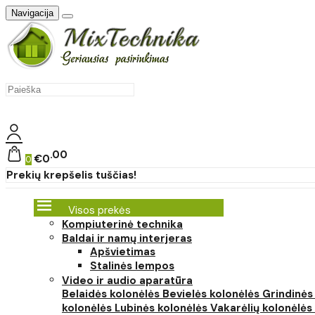
Navigacija
00
€0
0
Prekių krepšelis tuščias!
Visos prekės
Kompiuterinė technika
Baldai ir namų interjeras
Apšvietimas
Stalinės lempos
Video ir audio aparatūra
Belaidės kolonėlės
Bevielės kolonėlės
Grindinės
kolonėlės
Lubinės kolonėlės
Vakarėlių kolonėlės