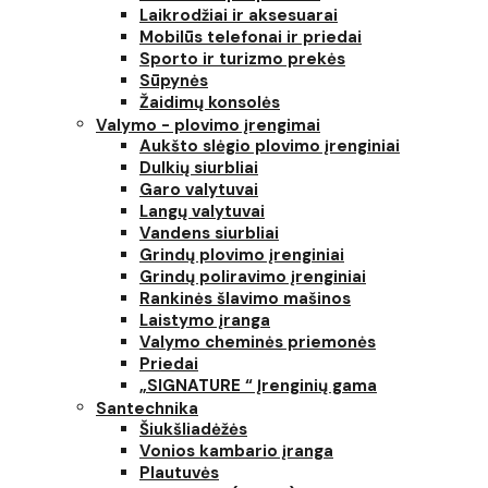
Laikrodžiai ir aksesuarai
Mobilūs telefonai ir priedai
Sporto ir turizmo prekės
Sūpynės
Žaidimų konsolės
Valymo - plovimo įrengimai
Aukšto slėgio plovimo įrenginiai
Dulkių siurbliai
Garo valytuvai
Langų valytuvai
Vandens siurbliai
Grindų plovimo įrenginiai
Grindų poliravimo įrenginiai
Rankinės šlavimo mašinos
Laistymo įranga
Valymo cheminės priemonės
Priedai
„SIGNATURE “ Įrenginių gama
Santechnika
Šiukšliadėžės
Vonios kambario įranga
Plautuvės