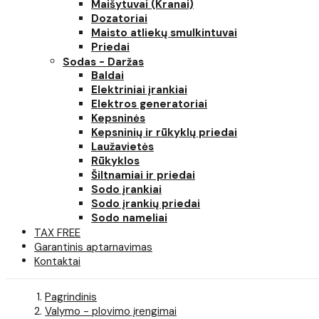
Maišytuvai (Kranai)
Dozatoriai
Maisto atliekų smulkintuvai
Priedai
Sodas - Daržas
Baldai
Elektriniai įrankiai
Elektros generatoriai
Kepsninės
Kepsninių ir rūkyklų priedai
Laužavietės
Rūkyklos
Šiltnamiai ir priedai
Sodo įrankiai
Sodo įrankių priedai
Sodo nameliai
TAX FREE
Garantinis aptarnavimas
Kontaktai
Pagrindinis
Valymo - plovimo įrengimai