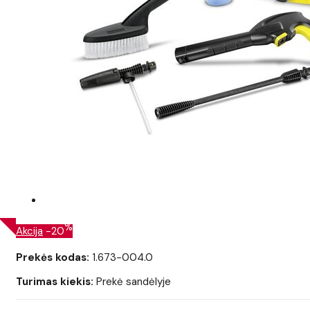
%
Akcija
-20
Prekės kodas:
1.673-004.0
Turimas kiekis:
Prekė sandėlyje