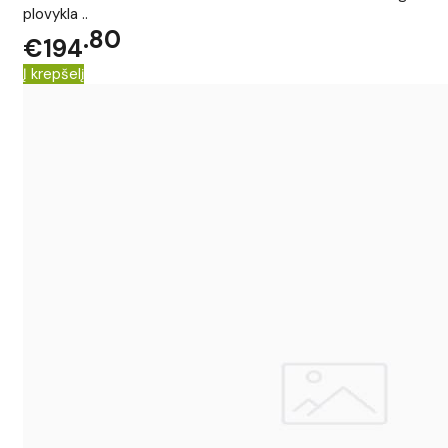
plovykla ..
80
€194
Į krepšelį