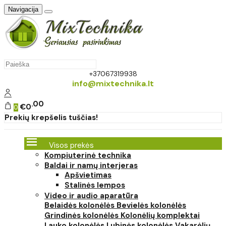
Navigacija
+37067319938
info@mixtechnika.lt
00
€0
0
Prekių krepšelis tuščias!
Visos prekės
Kompiuterinė technika
Baldai ir namų interjeras
Apšvietimas
Stalinės lempos
Video ir audio aparatūra
Belaidės kolonėlės
Bevielės kolonėlės
Grindinės kolonėlės
Kolonėlių komplektai
Lauko kolonėlės
Lubinės kolonėlės
Vakarėlių