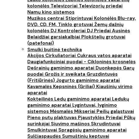
kolonėlės
Televizoriai
Televizorių priedai
Namų kino sistemos
Muzikos centrai
Stiprintuvai
Kolonėlės
Blu-ray,
DVD, CD, FM, Tinklo grotuvai
Žemų dažnių
kolonėlės
DJ Kontroleriai
DJ Priedai
Ausinės
Belaidžiai garsiakalbiai
Plokštelių grotuvai
(patefonai)
Smulki buitinė technika
Akcijos
Cirkuliatoriai
Cukraus vatos aparatai
Daugiafunkciniai puodai - Cikloninės krosnelės
Dešrainių gaminimo aparatai
Duonkepės
Garų
puodai
Grožis ir sveikata
Gruzdintuvės
(Fritiūrinės)
Jogurto gaminimo aparatai
Kavamalės
Kepsninės (Griliai)
Kiaušinių virimo
aparatai
Kokteilinės
Ledų gaminimo aparatai
Ledukų
gaminimo aparatai
Lygintuvai, lyginimo
sistemos
Mėsmalės
Mikseriai
Peilių galąstuvai
Pieno putų plaktuvas
Pjaustyklės
Priedai
Pūkų
surinkėjai
Siuvimo mašinos
Skrudintuvai
Smulkintuvai
Spragėsių gaminimo aparatai
Sulčiaspaudės
Sumuštinių keptuvai