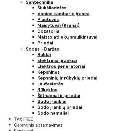
Santechnika
Šiukšliadėžės
Vonios kambario įranga
Plautuvės
Maišytuvai (Kranai)
Dozatoriai
Maisto atliekų smulkintuvai
Priedai
Sodas - Daržas
Baldai
Elektriniai įrankiai
Elektros generatoriai
Kepsninės
Kepsninių ir rūkyklų priedai
Laužavietės
Rūkyklos
Šiltnamiai ir priedai
Sodo įrankiai
Sodo įrankių priedai
Sodo nameliai
TAX FREE
Garantinis aptarnavimas
Kontaktai