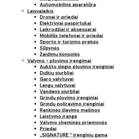
Automobilinė aparatūra
Laisvalaikis
Dronai ir priedai
Elektriniai paspirtukai
Laikrodžiai ir aksesuarai
Mobilūs telefonai ir priedai
Sporto ir turizmo prekės
Sūpynės
Žaidimų konsolės
Valymo - plovimo įrengimai
Aukšto slėgio plovimo įrenginiai
Dulkių siurbliai
Garo valytuvai
Langų valytuvai
Vandens siurbliai
Grindų plovimo įrenginiai
Grindų poliravimo įrenginiai
Rankinės šlavimo mašinos
Laistymo įranga
Valymo cheminės priemonės
Priedai
„SIGNATURE “ Įrenginių gama