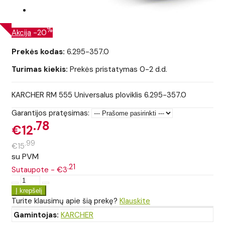
%
Akcija
-20
Prekės kodas:
6.295-357.0
Turimas kiekis:
Prekės pristatymas 0-2 d.d.
KARCHER RM 555 Universalus ploviklis 6.295-357.0
Garantijos pratęsimas:
78
€12
99
€15
su PVM
21
Sutaupote - €3
Turite klausimų apie šią prekę?
Klauskite
Gamintojas:
KARCHER