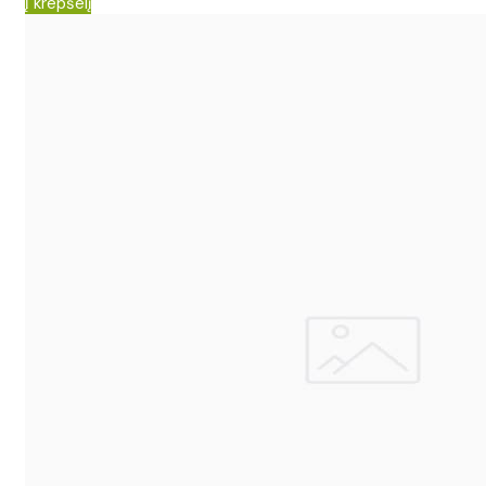
Į krepšelį