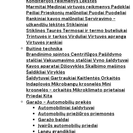
Konditerijos reikmenys
Lėkštės
Marmitai
Mediniai virtuvės reikmenys
Padėklai
Peiliai
Prieskonių malūnėliai
Puodai
Puodeliai
Rankiniai kavos malūnėliai
Serviravimo -
užkandžių lėkštės
Stiklainiai
Stiklinės
Taurės
Termosai ir termo buteliukai
Trintuvės ir tarkos
Virduliai
Virtuvės apranga
Virtuvės įrankiai
Buitinė technika
Brandinimo spintos
Centrifūgos
Pašildymo
stalčiai
Vakuumavimo stalčiai
Vyno šaldytuvai
Kavos aparatai
Džiovyklės
Skalbimo mašinos
Šaldikliai
Viryklės
Šaldytuvai
Gartraukiai
Kaitlentės
Orkaitės
Indaplovės
Mikrobangų krosnelės
Mini
krosnelės - orkaitės
Mikroklimato prietaisai
Priedai
Kita
Garažo - Automobilių prekės
Automobiliniai šaldytuvai
Automobilių priežiūros priemonės
Garažo baldai
Įvairūs automobilių priedai
Langų grandikliai