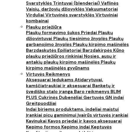
Svarstyklės
Trintuvai (blenderiai)
Vaflinės
Vaisių, daržovių džiovyklės
Vakuumatoriai
Virduliai
Virtuvinės svarstyklės
Virtuviniai
kombainai
Plaukų priežiūra
Plaukų formavimo šukos
Priedai
Plaukų
džiovintuvai
Plaukų tiesinimo žnyplės
Plaukų
garbanojimo žnyplės
Plaukų kirpimo mašinėlės
Barzdaskutės
Epiliatoriai
Barzdakirpės
Kūno
plaukų priežiūros rinkiniai
Nosies, ausų ir
antakių plaukų kirpimo mašinėlės
Plaukų
kirpimo mašinėlės gyvūnams
Virtuvės Reikmenys
Aksesuarai ledukams
Atidarytuvai,
kamščiatraukiai ir aksesuarai
Banketų ir
švediško stalo įranga
Baro reikmenys
BLIM
PLUS
Cukrinės
Dubenėliai
Gertuvės
GN indai
Greitpuodžiai
Indai biriems produktams, indeliai maistui
Įrankiai picų gaminimui
Įvairūs virtuvės įrankiai
Kavinukai
Kavos priedai ir kavos aksesuarai
Kepimo formos
Kepimo indai
Keptuvės