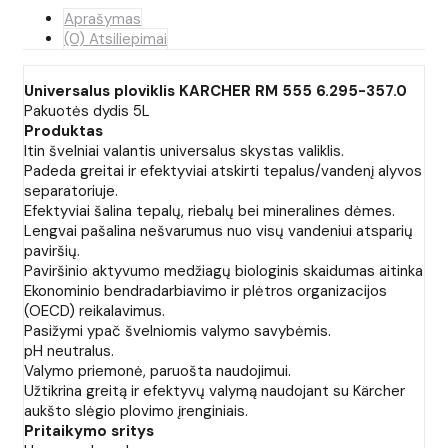
Aprašymas
(0) Atsiliepimai
Universalus ploviklis KARCHER RM 555 6.295-357.0
Pakuotės dydis 5L
Produktas
Itin švelniai valantis universalus skystas valiklis.
Padeda greitai ir efektyviai atskirti tepalus/vandenį alyvos
separatoriuje.
Efektyviai šalina tepalų, riebalų bei mineralines dėmes.
Lengvai pašalina nešvarumus nuo visų vandeniui atsparių
paviršių.
Paviršinio aktyvumo medžiagų biologinis skaidumas aitinka
Ekonominio bendradarbiavimo ir plėtros organizacijos
(OECD) reikalavimus.
Pasižymi ypač švelniomis valymo savybėmis.
pH neutralus.
Valymo priemonė, paruošta naudojimui.
Užtikrina greitą ir efektyvų valymą naudojant su Kärcher
aukšto slėgio plovimo įrenginiais.
Pritaikymo sritys