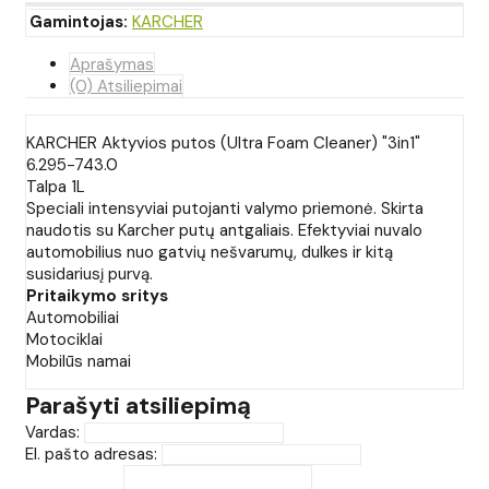
Gamintojas:
KARCHER
Aprašymas
(0) Atsiliepimai
KARCHER Aktyvios putos (Ultra Foam Cleaner) "3in1"
6.295-743.0
Talpa 1L
Speciali intensyviai putojanti valymo priemonė. Skirta
naudotis su Karcher putų antgaliais. Efektyviai nuvalo
automobilius nuo gatvių nešvarumų, dulkes ir kitą
susidariusį purvą.
Pritaikymo sritys
Automobiliai
Motociklai
Mobilūs namai
Parašyti atsiliepimą
Vardas:
El. pašto adresas: