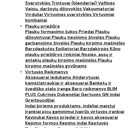
Svarstyklės
Trintuvai (blenderiai)
Vaflinės
Vaisių, daržovių džiovyklės
Vakuumatoriai
Virduliai
Virtuvinės svarstyklės
Virtuviniai
kombainai
Plaukų priežiūra
Plaukų formavimo šukos
Priedai
Plaukų
džiovintuvai
Plaukų tiesinimo žnyplės
Plaukų
garbanojimo žnyplės
Plaukų kirpimo mašinėlės
Barzdaskutės
Epiliatoriai
Barzdakirpės
Kūno
plaukų priežiūros rinkiniai
Nosies, ausų ir
antakių plaukų kirpimo mašinėlės
Plaukų
kirpimo mašinėlės gyvūnams
Virtuvės Reikmenys
Aksesuarai ledukams
Atidarytuvai,
kamščiatraukiai ir aksesuarai
Banketų ir
švediško stalo įranga
Baro reikmenys
BLIM
PLUS
Cukrinės
Dubenėliai
Gertuvės
GN indai
Greitpuodžiai
Indai biriems produktams, indeliai maistui
Įrankiai picų gaminimui
Įvairūs virtuvės įrankiai
Kavinukai
Kavos priedai ir kavos aksesuarai
Kepimo formos
Kepimo indai
Keptuvės