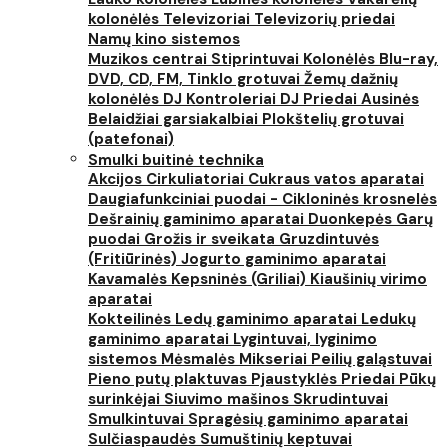
kolonėlės
Televizoriai
Televizorių priedai
Namų kino sistemos
Muzikos centrai
Stiprintuvai
Kolonėlės
Blu-ray,
DVD, CD, FM, Tinklo grotuvai
Žemų dažnių
kolonėlės
DJ Kontroleriai
DJ Priedai
Ausinės
Belaidžiai garsiakalbiai
Plokštelių grotuvai
(patefonai)
Smulki buitinė technika
Akcijos
Cirkuliatoriai
Cukraus vatos aparatai
Daugiafunkciniai puodai - Cikloninės krosnelės
Dešrainių gaminimo aparatai
Duonkepės
Garų
puodai
Grožis ir sveikata
Gruzdintuvės
(Fritiūrinės)
Jogurto gaminimo aparatai
Kavamalės
Kepsninės (Griliai)
Kiaušinių virimo
aparatai
Kokteilinės
Ledų gaminimo aparatai
Ledukų
gaminimo aparatai
Lygintuvai, lyginimo
sistemos
Mėsmalės
Mikseriai
Peilių galąstuvai
Pieno putų plaktuvas
Pjaustyklės
Priedai
Pūkų
surinkėjai
Siuvimo mašinos
Skrudintuvai
Smulkintuvai
Spragėsių gaminimo aparatai
Sulčiaspaudės
Sumuštinių keptuvai