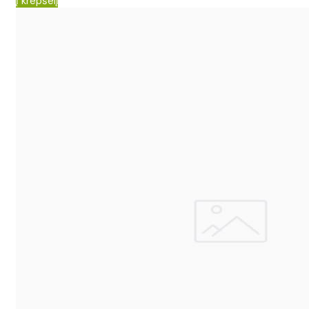
Į krepšelį