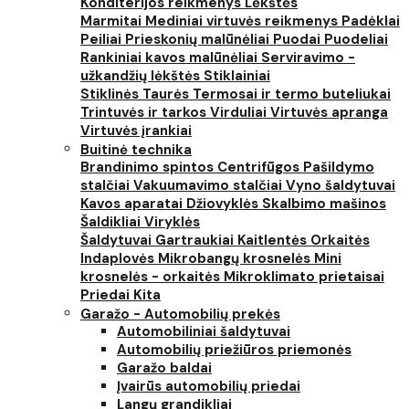
Konditerijos reikmenys
Lėkštės
Marmitai
Mediniai virtuvės reikmenys
Padėklai
Peiliai
Prieskonių malūnėliai
Puodai
Puodeliai
Rankiniai kavos malūnėliai
Serviravimo -
užkandžių lėkštės
Stiklainiai
Stiklinės
Taurės
Termosai ir termo buteliukai
Trintuvės ir tarkos
Virduliai
Virtuvės apranga
Virtuvės įrankiai
Buitinė technika
Brandinimo spintos
Centrifūgos
Pašildymo
stalčiai
Vakuumavimo stalčiai
Vyno šaldytuvai
Kavos aparatai
Džiovyklės
Skalbimo mašinos
Šaldikliai
Viryklės
Šaldytuvai
Gartraukiai
Kaitlentės
Orkaitės
Indaplovės
Mikrobangų krosnelės
Mini
krosnelės - orkaitės
Mikroklimato prietaisai
Priedai
Kita
Garažo - Automobilių prekės
Automobiliniai šaldytuvai
Automobilių priežiūros priemonės
Garažo baldai
Įvairūs automobilių priedai
Langų grandikliai