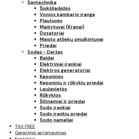
Santechnika
Šiukšliadėžės
Vonios kambario įranga
Plautuvės
Maišytuvai (Kranai)
Dozatoriai
Maisto atliekų smulkintuvai
Priedai
Sodas - Daržas
Baldai
Elektriniai įrankiai
Elektros generatoriai
Kepsninės
Kepsninių ir rūkyklų priedai
Laužavietės
Rūkyklos
Šiltnamiai ir priedai
Sodo įrankiai
Sodo įrankių priedai
Sodo nameliai
TAX FREE
Garantinis aptarnavimas
Kontaktai