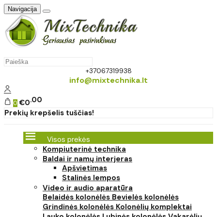
Navigacija
+37067319938
info@mixtechnika.lt
00
€0
0
Prekių krepšelis tuščias!
Visos prekės
Kompiuterinė technika
Baldai ir namų interjeras
Apšvietimas
Stalinės lempos
Video ir audio aparatūra
Belaidės kolonėlės
Bevielės kolonėlės
Grindinės kolonėlės
Kolonėlių komplektai
Lauko kolonėlės
Lubinės kolonėlės
Vakarėlių