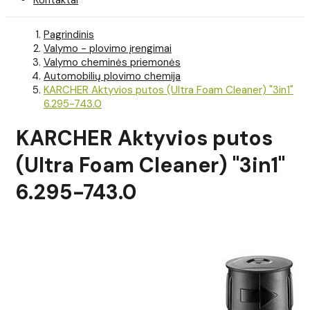
Pagrindinis
Valymo - plovimo įrengimai
Valymo cheminės priemonės
Automobilių plovimo chemija
KARCHER Aktyvios putos (Ultra Foam Cleaner) "3in1"
6.295-743.0
KARCHER Aktyvios putos
(Ultra Foam Cleaner) "3in1"
6.295-743.0