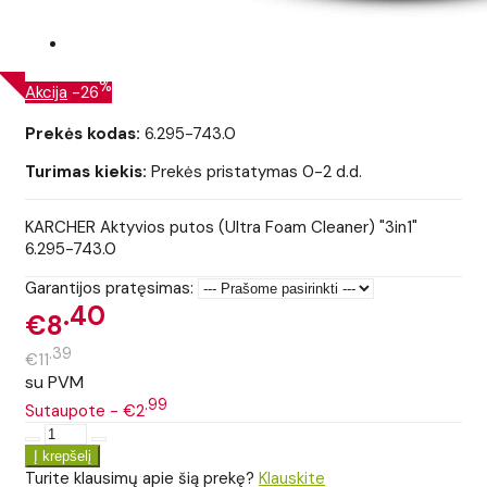
%
Akcija
-26
Prekės kodas:
6.295-743.0
Turimas kiekis:
Prekės pristatymas 0-2 d.d.
KARCHER Aktyvios putos (Ultra Foam Cleaner) "3in1"
6.295-743.0
Garantijos pratęsimas:
40
€8
39
€11
su PVM
99
Sutaupote - €2
Turite klausimų apie šią prekę?
Klauskite