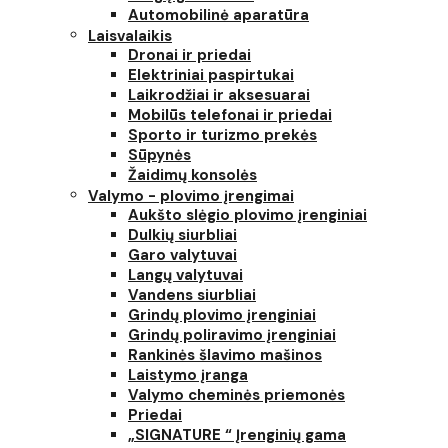
Automobilinė aparatūra
Laisvalaikis
Dronai ir priedai
Elektriniai paspirtukai
Laikrodžiai ir aksesuarai
Mobilūs telefonai ir priedai
Sporto ir turizmo prekės
Sūpynės
Žaidimų konsolės
Valymo - plovimo įrengimai
Aukšto slėgio plovimo įrenginiai
Dulkių siurbliai
Garo valytuvai
Langų valytuvai
Vandens siurbliai
Grindų plovimo įrenginiai
Grindų poliravimo įrenginiai
Rankinės šlavimo mašinos
Laistymo įranga
Valymo cheminės priemonės
Priedai
„SIGNATURE “ Įrenginių gama