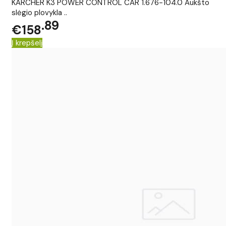
KARCHER K3 POWER CONTROL CAR 1.676-104.0 Aukšto
slėgio plovykla ..
89
€158
Į krepšelį