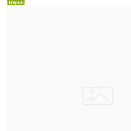
Į krepšelį